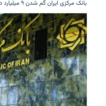
بانک مرکزی ایران گم شدن ۹ میلیارد دلار را تکذیب کرد