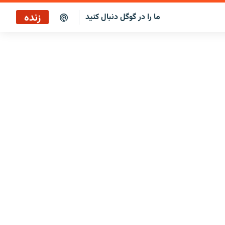
زنده
ما را در گوگل دنبال کنید
پخش آنلاین
پخش رادیویی
پخش آنلاین
پخش ماهواره‌ای