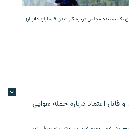
بانک مرکزی ایران روز جمعه با انتشار اطلاعیه‌ای، گفته‌های یک نماینده مجلس درباره گم شدن ۹ میلیارد دلار ارز
 قابل اعتماد درباره حمله هوایی
توبوس در شمال یمن، شورای امنیت سازمان ملل عصر