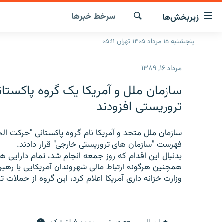
ینک‌های
سرخط‌ خبرها
زیربخش‌ها
ابلیت
سترسی
جستجو
پنجشنبه ۱۵ مرداد ۱۴۰۵ تهران ۰۵:۱۱
صفحه اصلی
ازگشت
ایران
ازگشت
مرداد ۱۶, ۱۳۸۹
ه
جهان
نوی
سازمان ملل و آمریکا یک گروه پاکستا
صلی
رادیو
تروریستی افزودند
فتن
پادکست
انتخاب کنید و بشنوید
ه
فحه
سازمان ملل متحد و آمریکا نام گروه پاکستانی "حرکت ال
چندرسانه‌ای
برنامه‌های رادیویی
ستجو
فهرست "سازمان های تروریستی خارجی" قرار دادند.
زنان فردا
فرکانس‌ها
گزارش‌های تصویری
بدنبال این اقدام که روز جمعه انجام شد، تمام دارایی
همچنین هرگونه ارتباط مالی شهروندان آمریکایی با رهبر
گزارش‌های ویدئویی
وزارت خزانه داری آمریکا اعلام کرد، این گروه از حملات ت