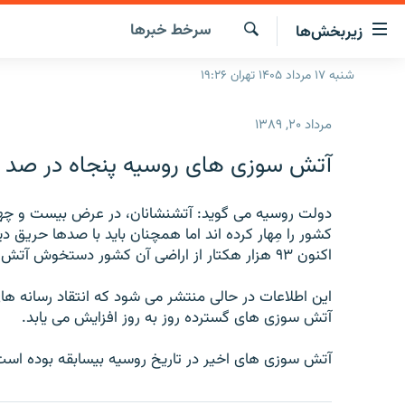
ینک‌های
سرخط‌ خبرها
زیربخش‌ها
ابلیت
سترسی
جستجو
شنبه ۱۷ مرداد ۱۴۰۵ تهران ۱۹:۲۶
صفحه اصلی
ازگشت
ایران
ازگشت
مرداد ۲۰, ۱۳۸۹
ه
جهان
نوی
آتش سوزی های روسیه پنجاه در صد
صلی
رادیو
فتن
پادکست
دولت روسیه می گوید: آتشنشانان، در عرض بیست و چها
انتخاب کنید و بشنوید
ه
کشور را مِهار کرده اند اما همچنان باید با صدها حریق د
فحه
چندرسانه‌ای
برنامه‌های رادیویی
اکنون ۹۳ هزار هکتار از اراضی آن کشور دستخوش آتش است.
ستجو
زنان فردا
فرکانس‌ها
گزارش‌های تصویری
این اطلاعات در حالی منتشر می شود که انتقاد رسانه ه
گزارش‌های ویدئویی
آتش سوزی های گسترده روز به روز افزایش می یابد.
آتش سوزی های اخیر در تاریخ روسیه بیسابقه بوده است