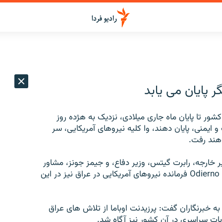
شور تا پایان ماه جاری میلادی، نزدیک به هژده روز
و ایمنی، پایان دهند، وا کلیه نیروهای آمریکایی، سر
اهند رفت.
زیر خارجه، رابرت گیتس، وزیر دفاع، و جیمز جونز، مشاور
امنیت ملی آمریکا تشکیل جلسه داد. ژنرال رِی اُدیِرنو راى Odierno فرمانده نیروهای آمریکایی در عراق نیز در این
 خبرنگاران گفت: پرزیدنت اوباما از تلاش های عراق
بات سراسری در آن کشور نیز آگاه شد.