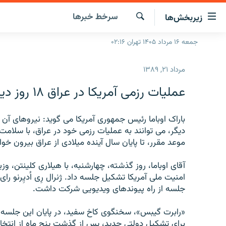
ینک‌های
سرخط‌ خبرها
زیربخش‌ها
ابلیت
سترسی
جستجو
جمعه ۱۶ مرداد ۱۴۰۵ تهران ۰۲:۱۶
صفحه اصلی
ازگشت
ایران
ازگشت
مرداد ۲۱, ۱۳۸۹
ه
جهان
نوی
عملیات رزمی آمریکا در عراق ۱۸ روز دیگر پایان می یابد
صلی
رادیو
فتن
پادکست
باراک اوباما رئیس جمهوری آمریکا می گوید: نیروهای آن ک
انتخاب کنید و بشنوید
ه
دیگر، می توانند به عملیات رزمی خود در عراق، با سلامت 
فحه
چندرسانه‌ای
برنامه‌های رادیویی
موعد مقرر، تا پایان سال آینده میلادی از عراق بیرون خو
ستجو
زنان فردا
فرکانس‌ها
گزارش‌های تصویری
آقای اوباما، روز گذشته، چهارشنبه، با هیلاری کلینتن، و
گزارش‌های ویدئویی
جلسه از راه پیوندهای ویدیویی شرکت داشت.
«رابرت گیبس»، سخنگوی کاخ سفید، در پایان این جلسه به
برای تشکیل دولتی جدید، پس از گذشت پنج ماه از انتخا