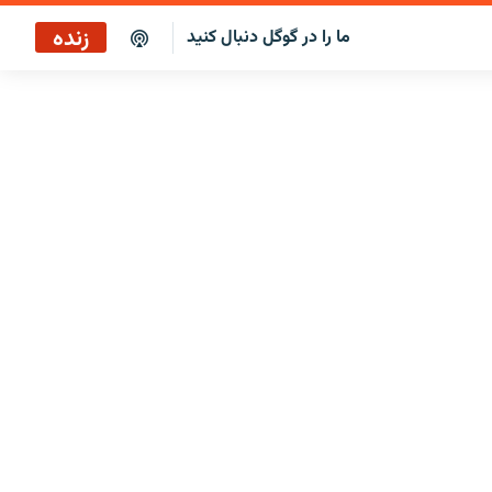
زنده
ما را در گوگل دنبال کنید
پخش آنلاین
پخش رادیویی
پخش آنلاین
پخش ماهواره‌ای