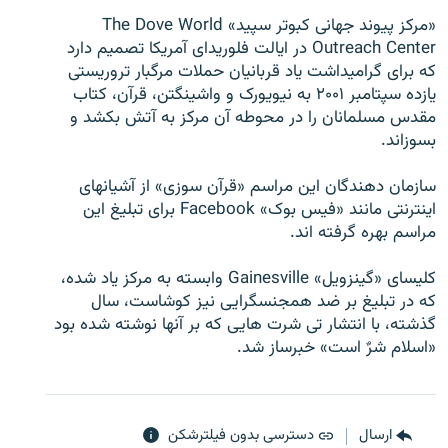
«مرکز پیوند جهانی کبوتر سپید» The Dove World
Outreach Center در ایالت فلوریدای آمریکا تصمیم دارد
که برای گرامیداشت یاد قربانیان حملات مرگبار تروریستی
یازده سپتامبر ۲۰۰۱ به نیویورک و واشینگتن، قرآن، کتاب
زبان‌های دیگر
مقدس مسلمانان را در محوطه آن مرکز به آتش بکشد و
بسوزاند.
سازمان دهندگان این مراسم «قرآن سوزی» از آشیانهای
اینترنتی مانند «فیس بوک» Facebook برای تبلیغ این
مراسم بهره گرفته اند.
کلیسای «گینزویل» Gainesville وابسته به مرکز یاد شده،
که در تبلیغ بر ضد همجنسگرایی نیز کوشاست، سال
گذشته، با انتشار تی شرت هایی که بر آنها نوشته شده بود
«اسلام شرٌ است» خبرساز شد.
ارسال
دسترسی بدون فیلترشکن