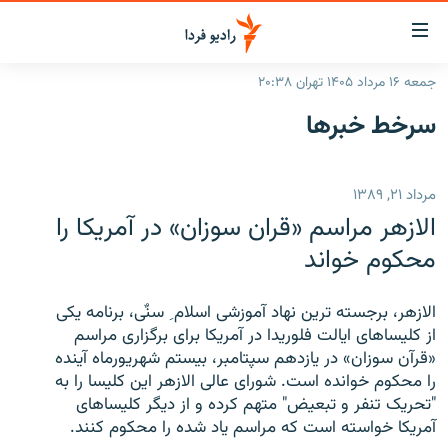
ینک‌های
ابلیت
سترسی
جمعه ۱۶ مرداد ۱۴۰۵ تهران ۲۰:۳۸
ازگشت
صفحه اصلی
سرخط‌ خبرها
ازگشت
ایران
ه
نوی
جهان
مرداد ۲۱, ۱۳۸۹
صلی
رادیو
فتن
الازهر مراسم «قران سوزان» در آمریکا را
ه
پادکست
انتخاب کنید و بشنوید
محکوم خواند
فحه
چندرسانه‌ای
برنامه‌های رادیویی
ستجو
الازهر، برجسته ترین نهاد آموزشی اسلام ِ سنٌی، برنامه یکی
زنان فردا
فرکانس‌ها
گزارش‌های تصویری
از کلیساهای ایالت فلوریدا در آمریکا برای برگزاری مراسم
«قرآن سوزان» در یازدهم سپتامبر، بیستم شهریورماه آینده
گزارش‌های ویدئویی
English
را محکوم خوانده است. شورای عالی الازهر این کلیسا را به
"تحریک تنفر و تبعیض" متهم کرده و از دیگر کلیساهای
آمریکا خواسته است که مراسم یاد شده را محکوم کنند.
به ما بپیوندید