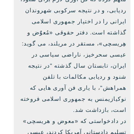
ردیابی، و در نتیجه سرکوبی شهروندان
ایرانی را در اختیار جمهوری اسلامی
گذاشته است. دفتر حقوقی «مُعوٌَض و
زبان‌های دیگر
هِریسچی»، مستقر در مریلند، می گوید:
عیسی سحرخیز، ناراضی سیاسی در
ایران، تابستان سال گذشته "در نتیجه
شنود و ردیابی مکالمات با تلفن
همراهش"، با یاری فن آوری هایی که
نوکیازیمنس به جمهوری اسلامی فروخته
است، بازداشت شد.
در دادخواستی که «معوض و هریسچی»
تسلیم دادستانی آمریکا کردند، عیسی