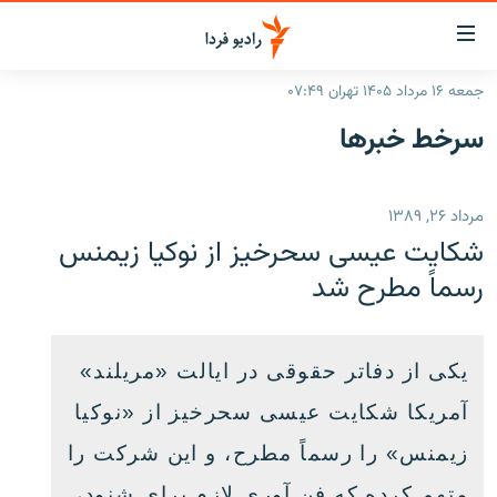
ینک‌های
ابلیت
سترسی
جمعه ۱۶ مرداد ۱۴۰۵ تهران ۰۷:۴۹
ازگشت
صفحه اصلی
سرخط‌ خبرها
ازگشت
ایران
ه
نوی
جهان
مرداد ۲۶, ۱۳۸۹
صلی
رادیو
فتن
شکایت عیسی سحرخیز از نوکیا زیمنس
ه
پادکست
انتخاب کنید و بشنوید
رسماً مطرح شد
فحه
چندرسانه‌ای
برنامه‌های رادیویی
ستجو
زنان فردا
فرکانس‌ها
گزارش‌های تصویری
یکی از دفاتر حقوقی در ایالت «مریلند»
گزارش‌های ویدئویی
آمریکا شکایت عیسی سحرخیز از «نوکیا
English
زیمنس» را رسماً مطرح، و این شرکت را
به ما بپیوندید
متهم کرده که فن آوری لازم برای شنود،