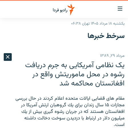
ینک‌های
ابلیت
سترسی
یکشنبه ۱۸ مرداد ۱۴۰۵ تهران ۰۶:۳۸
ازگشت
صفحه اصلی
سرخط‌ خبرها
ازگشت
ایران
ه
نوی
جهان
مرداد ۲۹, ۱۳۸۹
صلی
رادیو
فتن
یک نظامی آمریکایی به جرم دریافت
ه
پادکست
انتخاب کنید و بشنوید
رشوه در محل ماموریتش واقع در
فحه
افغانستان محاکمه شد
چندرسانه‌ای
برنامه‌های رادیویی
ستجو
زنان فردا
فرکانس‌ها
گزارش‌های تصویری
مقام هاى قضايى ايالات متحده اعلام كردند در حال بررسى
گزارش‌های ویدئویی
مجازات ۱۵ سال زندان براى يك گروهبان ارتش آمريكا در
English
افغانستان هستند كه در جريان رشوه گيرى بيش از يك
ميليون دلار در ارتباط با دزدیدن سوخت دخالت داشته
به ما بپیوندید
است.