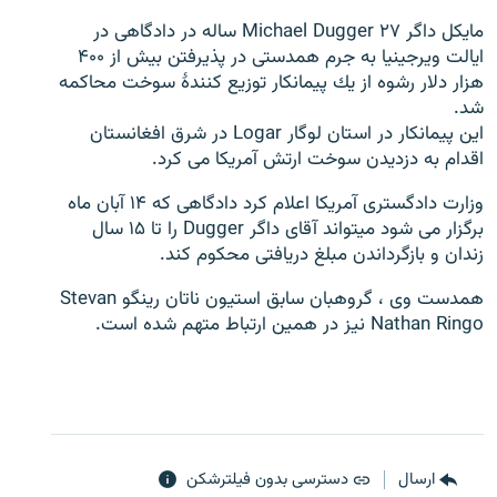
مايكل داگر Michael Dugger ۲۷ ساله در دادگاهى در
ايالت ويرجينيا به جرم همدستى در پذيرفتن بيش از ۴۰۰
هزار دلار رشوه از يك پيمانكار توزيع كنندۀ سوخت محاکمه
شد.
زبان‌های دیگر
اين پيمانكار در استان لوگار Logar در شرق افغانستان
اقدام به دزديدن سوخت ارتش آمریکا مى كرد.
وزارت دادگسترى آمریکا اعلام كرد دادگاهى كه ۱۴ آبان ماه
برگزار مى شود میتواند آقاى داگر Dugger را تا ۱۵ سال
زندان و بازگرداندن مبلغ دريافتى محكوم کند.
همدست وی ، گروهبان سابق استیون ناتان رینگو Stevan
Nathan Ringo نیز در همین ارتباط متهم شده است.
ارسال
دسترسی بدون فیلترشکن