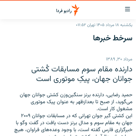
ینک‌های
ابلیت
سترسی
یکشنبه ۱۸ مرداد ۱۴۰۵ تهران ۰۷:۵۲
ازگشت
صفحه اصلی
سرخط‌ خبرها
ازگشت
ایران
ه
نوی
جهان
مرداد ۳۰, ۱۳۸۹
صلی
رادیو
فتن
دارنده مقام سوم مسابقات کُشتی
ه
پادکست
انتخاب کنید و بشنوید
جوانان جهان، پيکِ موتوری است
فحه
چندرسانه‌ای
برنامه‌های رادیویی
ستجو
حميد رضايی، دارنده برنز سنگين‌وزن کشتی جوانان جهان
زنان فردا
فرکانس‌ها
گزارش‌های تصویری
می‌گويد، از صبح تا بعدازظهر به عنوان پيک موتوری
مشغول کار است.
گزارش‌های ویدئویی
English
اين کشتی گير جوان تهرانی که در مسابقات جوانان ۲۰۰۹
جهان به مقام سوم و مدال برنز دست يافت در گفت وگو با
خبرگزاری فارس گفته است، با وجود وعده‌های فراوان، هيچ
به ما بپیوندید