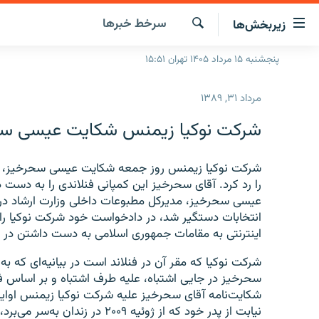
ینک‌های
سرخط‌ خبرها
زیربخش‌ها
ابلیت
سترسی
جستجو
پنجشنبه ۱۵ مرداد ۱۴۰۵ تهران ۱۵:۵۱
صفحه اصلی
ازگشت
ایران
ازگشت
مرداد ۳۱, ۱۳۸۹
ه
جهان
نوی
شرکت نوکیا زیمنس شکایت عیسی سحرخ
صلی
رادیو
فتن
پادکست
شرکت نوکیا زیمنس روز جمعه شکایت عیسی سحرخیز، روزن
انتخاب کنید و بشنوید
ه
را رد کرد. آقای سحرخیز این کمپانی فنلاندی را به دس
فحه
چندرسانه‌ای
برنامه‌های رادیویی
عیسی سحرخیز، مدیرکل مطبوعات داخلی وزارت ارشاد در
ستجو
انتخابات دستگیر شد، در دادخواست خود شرکت نوکیا را 
زنان فردا
فرکانس‌ها
گزارش‌های تصویری
اینترنتی به مقامات جمهوری اسلامی به دست داشتن در 
گزارش‌های ویدئویی
شرکت نوکیا که مقر آن در فنلاند است در بیانیه‌ای که 
سحرخیز در جایی اشتباه، علیه طرف اشتباه و بر اساس 
شکایت‌نامه آقای سحرخیز علیه شرکت نوکیا زیمنس اوای
نیابت از پدر خود که از ژوئیه ۲۰۰۹ در زندان به‌سر می‌برد، تنظیم شده ‌است.