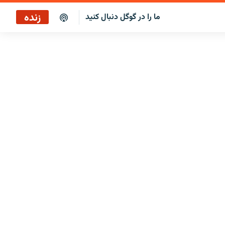
زنده
ما را در گوگل دنبال کنید
بازپخش کافه فردا
پخش رادیویی
پخش آنلاین
پخش ماهواره‌ای