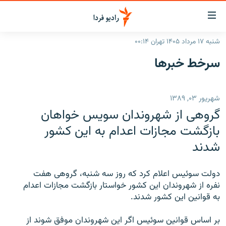
ینک‌های
ابلیت
سترسی
شنبه ۱۷ مرداد ۱۴۰۵ تهران ۰۰:۱۴
ازگشت
صفحه اصلی
سرخط‌ خبرها
ازگشت
ایران
ه
نوی
جهان
شهریور ۰۳, ۱۳۸۹
صلی
رادیو
فتن
گروهی از شهروندان سویس خواهان
ه
پادکست
انتخاب کنید و بشنوید
بازگشت مجازات اعدام به این کشور
فحه
شدند
چندرسانه‌ای
برنامه‌های رادیویی
ستجو
زنان فردا
فرکانس‌ها
گزارش‌های تصویری
دولت سوئیس اعلام کرد که روز سه شنبه، گروهی هفت
گزارش‌های ویدئویی
نفره از شهروندان این کشور خواستار بازگشت مجازات اعدام
English
به قوانین این کشور شدند.
به ما بپیوندید
بر اساس قوانین سوئیس اگر این شهروندان موفق شوند از