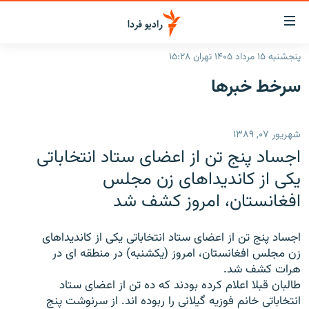
ینک‌های
ابلیت
سترسی
پنجشنبه ۱۵ مرداد ۱۴۰۵ تهران ۱۵:۲۸
ازگشت
صفحه اصلی
سرخط‌ خبرها
ازگشت
ایران
ه
نوی
جهان
شهریور ۰۷, ۱۳۸۹
صلی
رادیو
فتن
اجساد پنج تن از اعضای ستاد انتخاباتی
ه
پادکست
انتخاب کنید و بشنوید
یکی از کاندیداهای زن مجلس
فحه
افغانستان، امروز کشف شد
چندرسانه‌ای
برنامه‌های رادیویی
ستجو
زنان فردا
فرکانس‌ها
گزارش‌های تصویری
اجساد پنج تن از اعضای ستاد انتخاباتی یکی از کاندیداهای
گزارش‌های ویدئویی
زن مجلس افغانستان، امروز (یکشنبه) در منطقه ای در
English
هرات کشف شد.
طالبان قبلا اعلام کرده بودند که ده تن از اعضای ستاد
به ما بپیوندید
انتخاباتی خانم فوزیه گیلانی را ربوده اند. از سرنوشت پنج