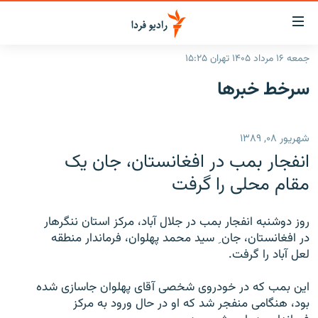
ینک‌های
ابلیت
سترسی
جمعه ۱۶ مرداد ۱۴۰۵ تهران ۱۵:۲۵
ازگشت
صفحه اصلی
سرخط‌ خبرها
ازگشت
ایران
ه
نوی
جهان
شهریور ۰۸, ۱۳۸۹
صلی
رادیو
فتن
انفجار بمب در افغانستان، جان يک
ه
پادکست
انتخاب کنید و بشنوید
مقام محلی را گرفت
فحه
چندرسانه‌ای
برنامه‌های رادیویی
ستجو
روز دوشنبه انفجار بمب در جلال آباد، مرکز استان ننگرهار
زنان فردا
فرکانس‌ها
گزارش‌های تصویری
در افغانستان، جان ِ سيد محمد پهلوان، فرماندار منطقه
لعل آباد را گرفت.
گزارش‌های ویدئویی
English
اين بمب که در خودروی شخصی آقای پهلوان جاسازی شده
بود، هنگامی منفجر شد که او در حال ورود به مرکز
به ما بپیوندید