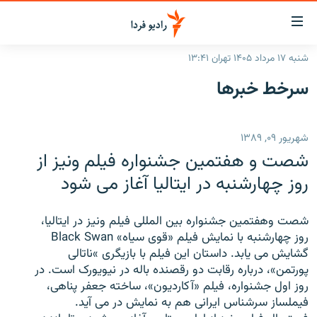
ینک‌های
ابلیت
سترسی
شنبه ۱۷ مرداد ۱۴۰۵ تهران ۱۳:۴۱
ازگشت
صفحه اصلی
سرخط‌ خبرها
ازگشت
ایران
ه
نوی
جهان
شهریور ۰۹, ۱۳۸۹
صلی
رادیو
فتن
شصت و هفتمین جشنواره فیلم ونیز از
ه
پادکست
انتخاب کنید و بشنوید
روز چهارشنبه در ایتالیا آغاز می شود
فحه
چندرسانه‌ای
برنامه‌های رادیویی
ستجو
شصت وهفتمین جشنواره بین المللی فیلم ونیز در ایتالیا،
زنان فردا
فرکانس‌ها
گزارش‌های تصویری
روز چهارشنبه با نمایش فیلم «قوی سیاه» Black Swan
گشایش می یابد. داستان این فیلم با بازیگری »ناتالی
گزارش‌های ویدئویی
English
پورتمن»، درباره رقابت دو رقصنده باله در نیویورک است. در
روز اول جشنواره، فیلم «آکاردیون»، ساخته جعفر پناهی،
فیملساز سرشناس ایرانی هم به نمایش در می آید.
به ما بپیوندید