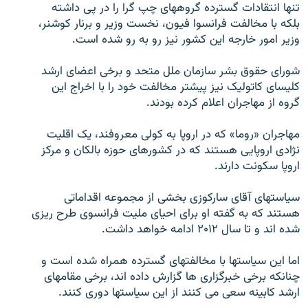
تنها انتقادات گسترده گروههای چپ گرا را در پی داشته
بلکه با مخالفت فرانسوا فيون، نخست وزير و برنار کوشنر،
وزير امور خارجه اين کشور نيز رو به رو شده است.
شورای حقوق بشر سازمان ملل متحد و برخی اعضای ارشد
زبان‌های دیگر
کليسای کاتوليک نيز پيشتر مخالفت خود را با اخراج اين
گروه از مهاجران اعلام کرده بودند.
مهاجران «روما» که در اروپا به کولی معروفند، يک اقليت
نژادی اروپايی هستند که در کشورهای حوزه بالکان و مرکز
اروپا سکونت دارند.
سياستهای آقای سارکوزی بخشی از مجموعه اقداماتی
هستند که به گفته او برای احيای مليت فرانسوی طرح ريزی
شده اند و تا سال ۲۰۱۲ ادامه خواهد داشت.
اما اين سياستها با مخالفتهای گسترده همراه شده است و
چنانکه برخی خبرگزاری ها گزارش داده اند، برخی مقامهای
ارشد کابينه سعی می کنند از اين سياستها دوری کنند.