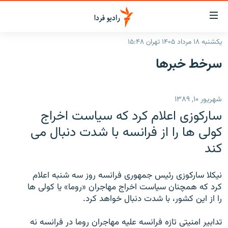
ینک‌های
ابلیت
سترسی
یکشنبه ۱۸ مرداد ۱۴۰۵ تهران ۱۵:۴۸
ازگشت
صفحه اصلی
سرخط‌ خبرها
ازگشت
ایران
ه
نوی
جهان
شهریور ۱۰, ۱۳۸۹
صلی
رادیو
فتن
سارکوزی اعلام کرد که سياست اخراج
ه
پادکست
انتخاب کنید و بشنوید
کولی ها را از فرانسه با شدت دنبال می
فحه
کند
چندرسانه‌ای
برنامه‌های رادیویی
ستجو
زنان فردا
فرکانس‌ها
گزارش‌های تصویری
نيکلا سارکوزی رئيس جمهوری فرانسه روز سه شنبه اعلام
گزارش‌های ویدئویی
کرد که همچنان سياست اخراج مهاجران «روما» يا کولی ها
English
را از اين کشور، با شدت دنبال خواهد کرد.
به ما بپیوندید
تدابير امنيتی تازه فرانسه عليه مهاجران روما در فرانسه نه