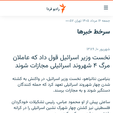
ینک‌های
ابلیت
سترسی
جمعه ۱۶ مرداد ۱۴۰۵ تهران ۰۰:۵۷
ازگشت
صفحه اصلی
سرخط‌ خبرها
ازگشت
ایران
ه
نوی
جهان
شهریور ۱۰, ۱۳۸۹
صلی
رادیو
فتن
نخست وزير اسرائيل قول داد که عاملان
ه
پادکست
انتخاب کنید و بشنوید
مرگ ۴ شهروند اسرائيلی مجازات شوند
فحه
چندرسانه‌ای
برنامه‌های رادیویی
ستجو
بنيامين نتانياهو، نخست وزير اسرائيل، در واکنش به کشته
زنان فردا
فرکانس‌ها
گزارش‌های تصویری
شدن چهار شهروند اسرائيلی تعهد کرد که حمله کنندگان
دستگير شوند و به مجازات برسند.
گزارش‌های ویدئویی
English
ساعتی پيش از او محمود عباس، رئيس تشکيلات خودگردان
فلسطينی نيز کشتن چهار شهرک نشين اسرائيلی را در کرانه
به ما بپیوندید