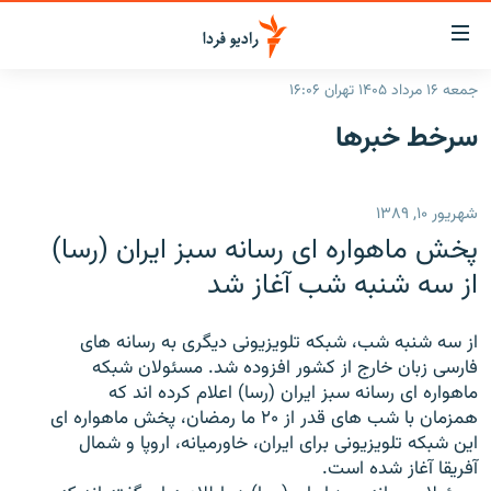
ینک‌های
ابلیت
سترسی
جمعه ۱۶ مرداد ۱۴۰۵ تهران ۱۶:۰۶
ازگشت
صفحه اصلی
سرخط‌ خبرها
ازگشت
ایران
ه
نوی
جهان
شهریور ۱۰, ۱۳۸۹
صلی
رادیو
فتن
پخش ماهواره ای رسانه سبز ايران (رسا)
ه
پادکست
انتخاب کنید و بشنوید
از سه شنبه شب آغاز شد
فحه
چندرسانه‌ای
برنامه‌های رادیویی
ستجو
از سه شنبه شب، شبکه تلويزيونی ديگری به رسانه های
زنان فردا
فرکانس‌ها
گزارش‌های تصویری
فارسی زبان خارج از کشور افزوده شد. مسئولان شبکه
ماهواره ای رسانه سبز ايران (رسا) اعلام کرده اند که
گزارش‌های ویدئویی
English
همزمان با شب های قدر از ۲۰ ما رمضان، پخش ماهواره ای
اين شبکه تلويزيونی برای ايران، خاورميانه، اروپا و شمال
آفريقا آغاز شده است.
به ما بپیوندید