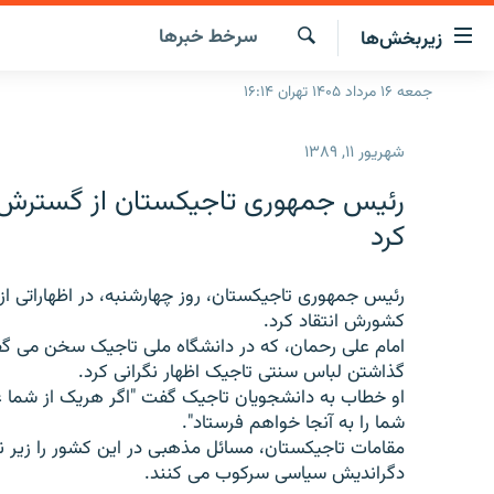
ینک‌های
سرخط‌ خبرها
زیربخش‌ها
ابلیت
سترسی
جستجو
جمعه ۱۶ مرداد ۱۴۰۵ تهران ۱۶:۱۴
صفحه اصلی
ازگشت
ایران
ازگشت
شهریور ۱۱, ۱۳۸۹
ه
جهان
نوی
رئیس جمهوری تاجیکستان از گسترش
صلی
رادیو
کرد
فتن
پادکست
انتخاب کنید و بشنوید
ه
فحه
رئیس جمهوری تاجیکستان، روز چهارشنبه، در اظهاراتی ا
چندرسانه‌ای
برنامه‌های رادیویی
ستجو
کشورش انتقاد کرد.
زنان فردا
فرکانس‌ها
گزارش‌های تصویری
امام علی رحمان، که در دانشگاه ملی تاجیک سخن می گف
گذاشتن لباس سنتی تاجیک اظهار نگرانی کرد.
گزارش‌های ویدئویی
او خطاب به دانشجویان تاجیک گفت "اگر هریک از شما ع
شما را به آنجا خواهم فرستاد".
مقامات تاجیکستان، مسائل مذهبی در این کشور را زیر نظر
دگراندیش سیاسی سرکوب می کنند.