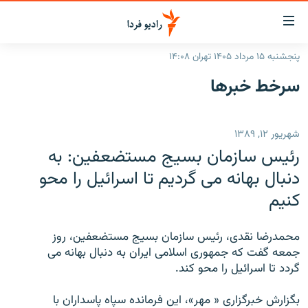
ینک‌های
ابلیت
سترسی
پنجشنبه ۱۵ مرداد ۱۴۰۵ تهران ۱۴:۰۸
ازگشت
صفحه اصلی
سرخط‌ خبرها
ازگشت
ایران
ه
نوی
جهان
شهریور ۱۲, ۱۳۸۹
صلی
رادیو
فتن
رئيس سازمان بسيج مستضعفين: به
ه
پادکست
انتخاب کنید و بشنوید
دنبال بهانه می گردیم تا اسرائيل را محو
فحه
کنیم
چندرسانه‌ای
برنامه‌های رادیویی
ستجو
زنان فردا
فرکانس‌ها
گزارش‌های تصویری
محمدرضا نقدی، رئيس سازمان بسيج مستضعفين، روز
گزارش‌های ویدئویی
جمعه گفت که جمهوری اسلامی ايران به دنبال بهانه می
English
گردد تا اسرائيل را محو کند.
به ما بپیوندید
بگزارش خبرگزاری « مهر»، اين فرمانده سپاه پاسداران با