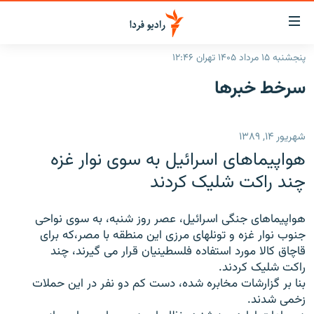
ینک‌های
ابلیت
سترسی
پنجشنبه ۱۵ مرداد ۱۴۰۵ تهران ۱۲:۴۶
ازگشت
صفحه اصلی
سرخط‌ خبرها
ازگشت
ایران
ه
نوی
جهان
شهریور ۱۴, ۱۳۸۹
صلی
رادیو
فتن
هواپیماهای اسرائیل به سوی نوار غزه
ه
پادکست
انتخاب کنید و بشنوید
چند راکت شلیک کردند
فحه
چندرسانه‌ای
برنامه‌های رادیویی
ستجو
هواپیماهای جنگی اسرائیل، عصر روز شنبه، به سوی نواحی
زنان فردا
فرکانس‌ها
گزارش‌های تصویری
جنوب نوار غزه و تونلهای مرزی این منطقه با مصر،که برای
قاچاق کالا مورد استفاده فلسطینیان قرار می گیرند، چند
گزارش‌های ویدئویی
English
راکت شلیک کردند.
بنا بر گزارشات مخابره شده، دست کم دو نفر در این حملات
زخمی شدند.
به ما بپیوندید