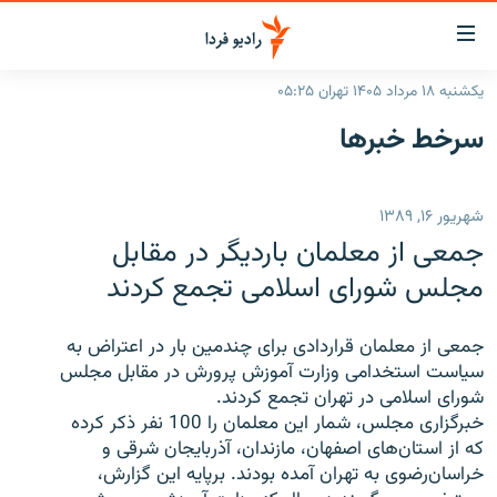
ینک‌های
ابلیت
سترسی
یکشنبه ۱۸ مرداد ۱۴۰۵ تهران ۰۵:۲۵
ازگشت
صفحه اصلی
سرخط‌ خبرها
ازگشت
ایران
ه
نوی
جهان
شهریور ۱۶, ۱۳۸۹
صلی
رادیو
فتن
جمعی از معلمان باردیگر در مقابل
ه
پادکست
انتخاب کنید و بشنوید
مجلس شورای اسلامی تجمع کردند
فحه
چندرسانه‌ای
برنامه‌های رادیویی
ستجو
جمعی از معلمان قراردادی برای چندمین بار در اعتراض به
زنان فردا
فرکانس‌ها
گزارش‌های تصویری
سیاست استخدامی وزارت آموزش پرورش در مقابل مجلس
شورای اسلامی در تهران تجمع کردند.
گزارش‌های ویدئویی
English
خبرگزاری مجلس، شمار این معلمان را 100 نفر ذکر کرده
که از استان‌های اصفهان، مازندان، آذربایجان شرقی و
خراسان‌رضوی به تهران آمده بودند. برپایه این گزارش،
به ما بپیوندید