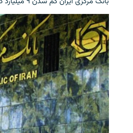
بانک مرکزی ایران گم شدن ۹ میلیارد دلار را تکذیب کرد