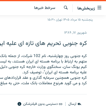
ینک‌های
سرخط‌ خبرها
زیربخش‌ها
ابلیت
سترسی
جستجو
پنجشنبه ۱۵ مرداد ۱۴۰۵ تهران ۱۵:۳۰
صفحه اصلی
ازگشت
ایران
ازگشت
شهریور ۱۷, ۱۳۸۹
ه
جهان
نوی
کره جنوبی تحریم های تازه ای علیه ایر
صلی
رادیو
فتن
پادکست
انتخاب کنید و بشنوید
ه
متهم به ارتباط با برنامه هسته ای ایران هستند، به لی
فحه
چندرسانه‌ای
برنامه‌های رادیویی
کیم یونگ سان، سخنگوی وزارت خارجه کره جنوبی دلیل ا
ستجو
علیه برنامه هسته ای ایران"، توصیف کرد.
زنان فردا
فرکانس‌ها
گزارش‌های تصویری
کره جنوبی همچنین سرمایه گذاری و عقد قراردادهای ساخ
گزارش‌های ویدئویی
کرد و می گوید هرنوع معاملات بانک ملت، حتی به مبلغ 
ارسال
دسترسی بدون فیلترشکن