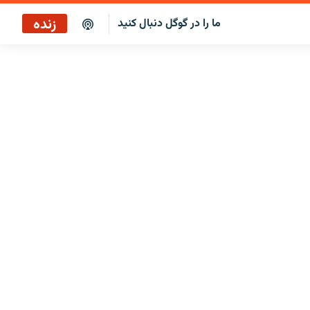
زنده
ما را در گوگل دنبال کنید
بازپخش کافه فردا
پخش رادیویی
پخش آنلاین
پخش ماهواره‌ای