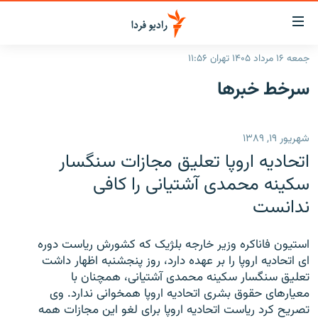
ینک‌های
ابلیت
سترسی
جمعه ۱۶ مرداد ۱۴۰۵ تهران ۱۱:۵۶
ازگشت
صفحه اصلی
سرخط‌ خبرها
ازگشت
ایران
ه
نوی
جهان
شهریور ۱۹, ۱۳۸۹
صلی
رادیو
فتن
اتحادیه اروپا تعلیق مجازات سنگسار
ه
پادکست
انتخاب کنید و بشنوید
سکینه محمدی آشتیانی را کافی
فحه
ندانست
چندرسانه‌ای
برنامه‌های رادیویی
ستجو
زنان فردا
فرکانس‌ها
گزارش‌های تصویری
استیون فاناکره وزیر خارجه بلژیک که کشورش ریاست دوره
گزارش‌های ویدئویی
ای اتحادیه اروپا را بر عهده دارد، روز پنجشنبه اظهار داشت
English
تعلیق سنگسار سکینه محمدی آشتیانی، همچنان با
معیارهای حقوق بشری اتحادیه اروپا همخوانی ندارد. وی
به ما بپیوندید
تصریح کرد ریاست اتحادیه اروپا برای لغو این مجازات همه