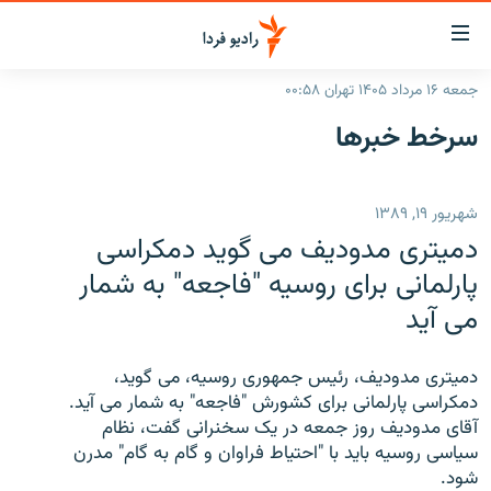
ینک‌های
ابلیت
سترسی
جمعه ۱۶ مرداد ۱۴۰۵ تهران ۰۰:۵۸
ازگشت
صفحه اصلی
سرخط‌ خبرها
ازگشت
ایران
ه
نوی
جهان
شهریور ۱۹, ۱۳۸۹
صلی
رادیو
فتن
دمیتری مدودیف می گوید دمکراسی
ه
پادکست
انتخاب کنید و بشنوید
پارلمانی برای روسیه "فاجعه" به شمار
فحه
می آید
چندرسانه‌ای
برنامه‌های رادیویی
ستجو
زنان فردا
فرکانس‌ها
گزارش‌های تصویری
دمیتری مدودیف، رئیس جمهوری روسیه، می گوید،
گزارش‌های ویدئویی
دمکراسی پارلمانی برای کشورش "فاجعه" به شمار می آید.
English
آقای مدودیف روز جمعه در یک سخنرانی گفت، نظام
سیاسی روسیه باید با "احتیاط فراوان و گام به گام" مدرن
به ما بپیوندید
شود.