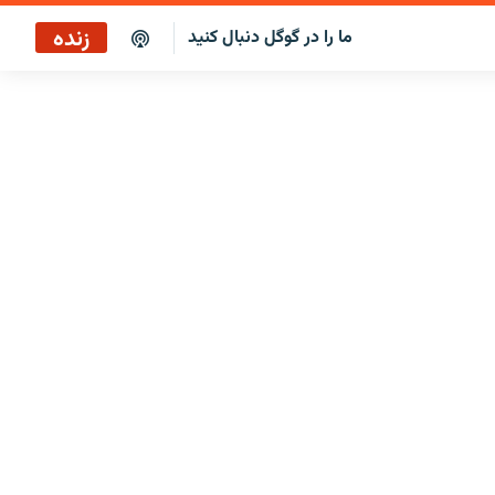
زنده
ما را در گوگل دنبال کنید
پخش آنلاین
پخش رادیویی
پخش آنلاین
پخش ماهواره‌ای