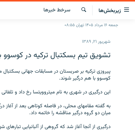
ینک‌های
سرخط‌ خبرها
زیربخش‌ها
ابلیت
سترسی
جستجو
جمعه ۱۶ مرداد ۱۴۰۵ تهران ۰۸:۵۵
صفحه اصلی
ازگشت
ایران
ازگشت
شهریور ۲۱, ۱۳۸۹
ه
جهان
نوی
تشويق تيم بسکتبال ترکيه در کوسوو 
صلی
رادیو
فتن
پادکست
پيروزی ترکيه بر صربستان در مسابقات جهانی بسکتبال م
انتخاب کنید و بشنوید
ه
کوسوو با هم درگير شوند.
فحه
چندرسانه‌ای
برنامه‌های رادیویی
ستجو
اين درگيری در شهری به نام ميتروويتسا رخ داد و تلفاتی 
زنان فردا
فرکانس‌ها
گزارش‌های تصویری
گزارش‌های ویدئویی
به گفته مقامهای محلی، در فاصله کوتاهی بعد از آغاز در
ميان دو گروه درگير مناقشه را خاتمه داد.
درگيری از آنجا آغاز شد که گروهی از آلبانيايی تبارهای ش