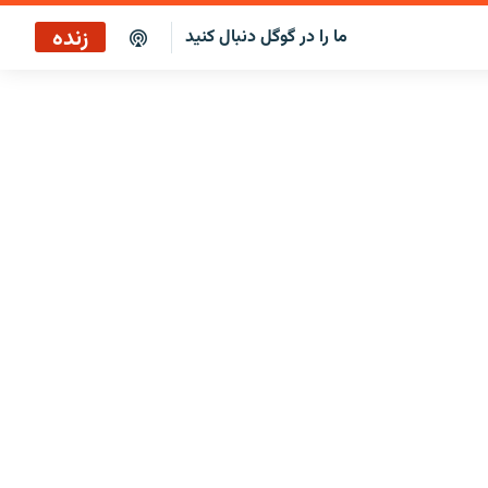
زنده
ما را در گوگل دنبال کنید
پوشش خبری ساعت ۱۷:۰۰
پخش رادیویی
پخش آنلاین
پخش ماهواره‌ای