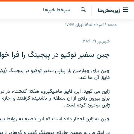
ینک‌های
سرخط‌ خبرها
زیربخش‌ها
ابلیت
سترسی
جستجو
جمعه ۱۶ مرداد ۱۴۰۵ تهران ۱۷:۲۶
صفحه اصلی
ازگشت
ایران
ازگشت
شهریور ۲۱, ۱۳۸۹
ه
جهان
نوی
چین سفیر توکیو در بِیجینگ را فرا خوا
صلی
رادیو
فتن
پادکست
چین برای چهارمین بار پیاپی سفیر توکیو در بیجینگ (پکن
انتخاب کنید و بشنوید
ه
قایق آن ها شد.
فحه
چندرسانه‌ای
برنامه‌های رادیویی
ستجو
ژاپن می گوید: این قایق ماهیگیری، هفته گذشته، در د
زنان فردا
فرکانس‌ها
گزارش‌های تصویری
برای بیرون رفتن از آن منطقه را ناشنیده گرفتند و اجازه 
گزارش‌های ویدئویی
ژاپن برخورد کرده است.
چین به ژاپن اخطار داده است که این قضیه به روابط ب
در اعتراض به همین حادثه، بیجینگ گفت و گوهای از پیش