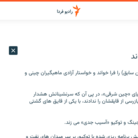
ند
 سابق) را فرا خواند و خواستار آزادی ماهیگیران چینی و
ریای «چین شرقی»، در پی آن که سرنشینانش هشدار
بازرسی از قایقشان را ندادند، با یکی از قایق های گشتی
یجینگ و توکیو «آسیب جدی» می زند.
 برنامه ریزی شده با توکیو، بر سر میدان های نفت و