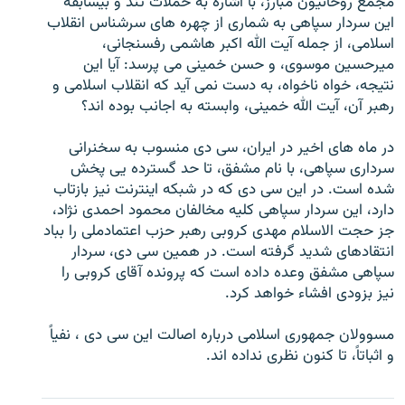
مجمع روحانیون مبارز، با اشاره به حملات تند و بیسابقه
این سردار سپاهی به شماری از چهره های سرشناس انقلاب
اسلامی، از جمله آیت الله اکبر هاشمی رفسنجانی،
میرحسین موسوی، و حسن خمینی می پرسد: آیا این
نتیجه، خواه ناخواه، به دست نمی آید که انقلاب اسلامی و
زبان‌های دیگر
رهبر آن، آیت الله خمینی، وابسته به اجانب بوده اند؟
در ماه های اخیر در ایران، سی دی منسوب به سخنرانی
سرداری سپاهی، با نام مشفق، تا حد گسترده یی پخش
شده است. در این سی دی که در شبکه اینترنت نیز بازتاب
دارد، این سردار سپاهی کلیه مخالفان محمود احمدی نژاد،
جز حجت الاسلام مهدی کروبی رهبر حزب اعتمادملی را بباد
انتقادهای شدید گرفته است. در همین سی دی، سردار
سپاهی مشفق وعده داده است که پرونده آقای کروبی را
نیز بزودی افشاء خواهد کرد.
مسوولان جمهوری اسلامی درباره اصالت این سی دی ، نفیاً
و اثباتاً، تا کنون نظری نداده اند.