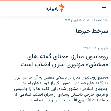
ینک‌های
ابلیت
سترسی
یکشنبه ۱۸ مرداد ۱۴۰۵ تهران ۱۱:۱۱
ازگشت
صفحه اصلی
سرخط‌ خبرها
ازگشت
ایران
ه
نوی
جهان
شهریور ۲۵, ۱۳۸۹
صلی
رادیو
فتن
روحانیون مبارز: معنای گفته های
ه
پادکست
انتخاب کنید و بشنوید
«مشفق» مزدوری سران انقلاب است
فحه
چندرسانه‌ای
برنامه‌های رادیویی
ستجو
مجمع روحانیون مبارز در پاسخی مفصل به آن چه در ایران
زنان فردا
فرکانس‌ها
گزارش‌های تصویری
به گفته های «سردار مشفق، یکی از فرماندهان امنیتی
جمهوری اسلامی» مشهور شده، این گفته ها را با جاسوس
گزارش‌های ویدئویی
English
و مزدور خارجی دانستن بسیاری از سران انقلاب اسلامی، از
جمله آیت الله روح الله خمینی برابر خوانده است.
به ما بپیوندید