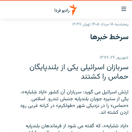
ینک‌های
ابلیت
سترسی
پنجشنبه ۱۵ مرداد ۱۴۰۵ تهران ۱۲:۴۷
ازگشت
صفحه اصلی
سرخط‌ خبرها
ازگشت
ایران
ه
نوی
جهان
شهریور ۲۶, ۱۳۸۹
صلی
رادیو
فتن
سربازان اسرائیلی یکی از بلندپایگان
ه
پادکست
انتخاب کنید و بشنوید
حماس را کشتند
فحه
چندرسانه‌ای
برنامه‌های رادیویی
ستجو
ارتش اسرائیل می گوید: سربازان آن کشور «ایاد شِلبایِه»،
زنان فردا
فرکانس‌ها
گزارش‌های تصویری
یکی از ستیزه جویان بلندپایه جنبش تندرو ِ اسلامی ِ
«حماس» را در نزدیکی شهر «طولکرم» در کرانه غربی رود
گزارش‌های ویدئویی
English
اردن کشته اند.
«ایاد شلبایه»، که گفته می شود از فرماندهان بلندپایه
به ما بپیوندید