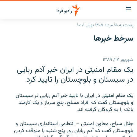
ینک‌های
ابلیت
سترسی
پنجشنبه ۱۵ مرداد ۱۴۰۵ تهران ۱۰:۰۱
ازگشت
صفحه اصلی
سرخط‌ خبرها
ازگشت
ایران
ه
نوی
جهان
شهریور ۲۷, ۱۳۸۹
صلی
رادیو
فتن
يک مقام امنيتی در ايران خبر آدم ربايی
ه
پادکست
انتخاب کنید و بشنوید
در سيستان و بلوچستان را تاييد کرد
فحه
چندرسانه‌ای
برنامه‌های رادیویی
ستجو
يک مقام امنيتی در ايران با تاييد خبر آدم ربايی در سيستان
زنان فردا
فرکانس‌ها
گزارش‌های تصویری
و بلوچستان گفت که افراد مسلح، پنج سرباز و يک کارمند
بانک را به گروگان گرفته اند.
گزارش‌های ویدئویی
English
جلال سياح، معاون امنيتی – انتظامی استانداری سيستان و
بلوچستان گفت که آدم ربايان روز پنج شنبه با متوقف کردن
به ما بپیوندید