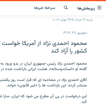
ینک‌های
سرخط‌ خبرها
زیربخش‌ها
ابلیت
سترسی
جستجو
شنبه ۱۷ مرداد ۱۴۰۵ تهران ۱۰:۰۷
صفحه اصلی
ازگشت
ایران
ازگشت
شهریور ۲۸, ۱۳۸۹
ه
جهان
نوی
محمود احمدی نژاد از آمريکا خواست 
صلی
رادیو
کشور را آزاد کند
فتن
پادکست
انتخاب کنید و بشنوید
ه
فحه
محمود احمدی نژاد رئيس جمهوری ايران در بدو ورود به آ
چندرسانه‌ای
برنامه‌های رادیویی
ستجو
گفته او «انساندوستانه»، هشت ايرانی بازداشت شده در اي
زنان فردا
فرکانس‌ها
گزارش‌های تصویری
آقای احمدی نژاد در مصاحبه ای که قرار است روز يکشن
گزارش‌های ویدئویی
منتشر کرده، اين بازداشت ها را «غير قانونی» خواند.
اين درخواست در پی آن مطرح می شود که ايران، سارا شورد
کرد.