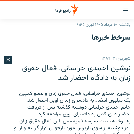
ینک‌های
ابلیت
سترسی
یکشنبه ۱۸ مرداد ۱۴۰۵ تهران ۱۹:۴۵
ازگشت
صفحه اصلی
سرخط‌ خبرها
ازگشت
ایران
ه
نوی
جهان
شهریور ۳۱, ۱۳۸۹
صلی
رادیو
فتن
نوشين احمدی خراسانی، فعال حقوق
ه
پادکست
انتخاب کنید و بشنوید
زنان به دادگاه احضار شد
فحه
چندرسانه‌ای
برنامه‌های رادیویی
ستجو
نوشين احمدی خراسانی، فعال حقوق زنان و عضو کمپين
زنان فردا
فرکانس‌ها
گزارش‌های تصویری
يک ميليون امضاء به دادسرای زندان اوين احضار شد.
خانم احمدی خراسانی دوشنبه گذشته پس از دريافت
گزارش‌های ویدئویی
English
احضاريه ای کتبی به دادسرای اوين مراجعه کرد.
به نوشته سايت مدرسه فمينيستی، اين فعال حقوق زنان
روز دوشنبه از سوی بازپرس مورد بازجويی قرار گرفته و از او
به ما بپیوندید