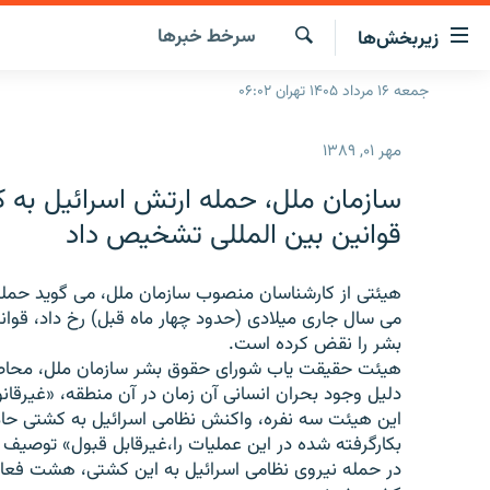
ینک‌های
سرخط‌ خبرها
زیربخش‌ها
ابلیت
سترسی
جستجو
جمعه ۱۶ مرداد ۱۴۰۵ تهران ۰۶:۰۲
صفحه اصلی
ازگشت
ایران
ازگشت
مهر ۰۱, ۱۳۸۹
ه
جهان
نوی
سازمان ملل، حمله ارتش اسرائیل به ک
صلی
رادیو
قوانین بین المللی تشخیص داد
فتن
پادکست
انتخاب کنید و بشنوید
ه
فحه
هیئتی از کارشناسان منصوب سازمان ملل، می گوید حمله
چندرسانه‌ای
برنامه‌های رادیویی
ستجو
می سال جاری میلادی (حدود چهار ماه قبل) رخ داد، قوان
زنان فردا
فرکانس‌ها
گزارش‌های تصویری
بشر را نقض کرده است.
هیئت حقیقت یاب شورای حقوق بشر سازمان ملل، محاصره
گزارش‌های ویدئویی
دلیل وجود بحران انسانی آن زمان در آن منطقه، «غیرقان
این هیئت سه نفره، واکنش نظامی اسرائیل به کشتی حا
بکارگرفته شده در این عملیات را،غیرقابل قبول» توصیف
در حمله نیروی نظامی اسرائیل به این کشتی، هشت فعال 