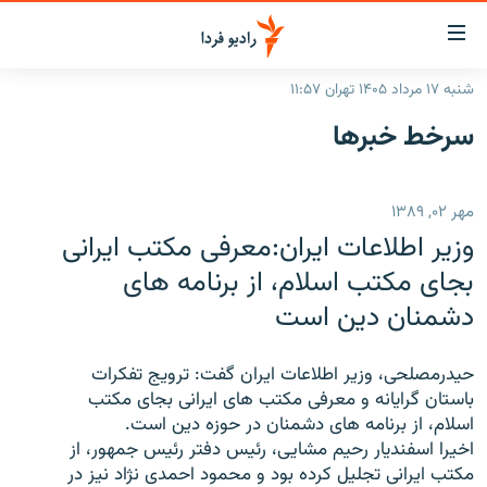
ینک‌های
ابلیت
سترسی
شنبه ۱۷ مرداد ۱۴۰۵ تهران ۱۱:۵۷
ازگشت
صفحه اصلی
سرخط‌ خبرها
ازگشت
ایران
ه
نوی
جهان
مهر ۰۲, ۱۳۸۹
صلی
رادیو
فتن
وزیر اطلاعات ایران:معرفی مکتب ایرانی
ه
پادکست
انتخاب کنید و بشنوید
بجای مکتب اسلام، از برنامه های
فحه
دشمنان دین است
چندرسانه‌ای
برنامه‌های رادیویی
ستجو
زنان فردا
فرکانس‌ها
گزارش‌های تصویری
حیدرمصلحی، وزیر اطلاعات ایران گفت: ترویج تفکرات
گزارش‌های ویدئویی
باستان گرایانه و معرفی مکتب های ایرانی بجای مکتب
English
اسلام، از برنامه های دشمنان در حوزه دین است.
اخیرا اسفندیار رحیم مشایی، رئیس دفتر رئیس جمهور، از
به ما بپیوندید
مکتب ایرانی تجلیل کرده بود و محمود احمدی نژاد نیز در