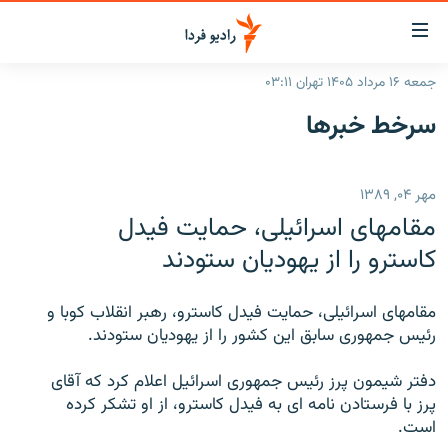
ینک‌های
ابلیت
سترسی
جمعه ۱۶ مرداد ۱۴۰۵ تهران ۰۳:۱۱
ازگشت
صفحه اصلی
سرخط‌ خبرها
ازگشت
ایران
ه
نوی
جهان
مهر ۰۴, ۱۳۸۹
صلی
رادیو
فتن
مقامهای اسرائيلی، حمايت فيدل
ه
پادکست
انتخاب کنید و بشنوید
کاسترو را از يهوديان ستودند
فحه
چندرسانه‌ای
برنامه‌های رادیویی
ستجو
مقامهای اسرائيلی، حمايت فيدل کاسترو، رهبر انقلاب کوبا و
زنان فردا
فرکانس‌ها
گزارش‌های تصویری
رئيس جمهوری سابق اين کشور را از يهوديان ستودند.
گزارش‌های ویدئویی
English
دفتر شيمون پرز رئيس جمهوری اسرائيل اعلام کرد که آقای
پرز با فرستادن نامه ای به فيدل کاسترو، از او تشکر کرده
است.
به ما بپیوندید