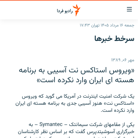
ینک‌های
ابلیت
سترسی
جمعه ۱۶ مرداد ۱۴۰۵ تهران ۱۷:۴۳
ازگشت
صفحه اصلی
سرخط‌ خبرها
ازگشت
ایران
ه
نوی
جهان
مهر ۰۶, ۱۳۸۹
صلی
رادیو
فتن
«ويروس استاکس نت آسيبی به برنامه
ه
پادکست
انتخاب کنید و بشنوید
هسته ای ايران وارد نکرده است»
فحه
چندرسانه‌ای
برنامه‌های رادیویی
ستجو
يک شرکت امنيت اينترنت در آمريکا می گويد که ويروس
زنان فردا
فرکانس‌ها
گزارش‌های تصویری
«استاکس نت» هنوز آسيبی جدی به برنامه هسته ای ايران
وارد نکرده است.
گزارش‌های ویدئویی
English
يکی از مقامهای شرکت سيمانتک – Symantec – به
خبرگزاری آسوشيتدپرس گفت که بر اساس نظر کارشناسان
به ما بپیوندید