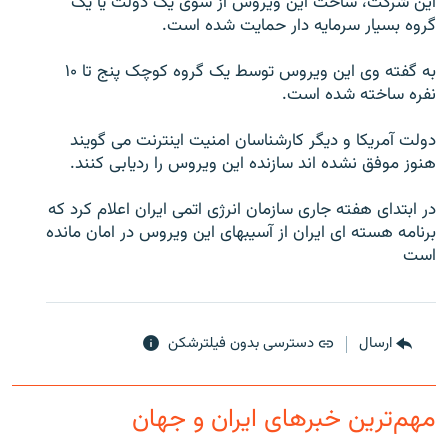
اين شرکت، ساخت اين ويروس از سوی يک دولت يا يک
گروه بسيار سرمايه دار حمايت شده است.
به گفته وی اين ويروس توسط يک گروه کوچک پنج تا ۱۰
نفره ساخته شده است.
زبان‌های دیگر
دولت آمريکا و ديگر کارشناسان امنيت اينترنت می گويند
هنوز موفق نشده اند سازنده اين ويروس را رديابی کنند.
در ابتدای هفته جاری سازمان انرژی اتمی ايران اعلام کرد که
برنامه هسته ای ايران از آسيبهای اين ويروس در امان مانده
است
ارسال
دسترسی بدون فیلترشکن
مهم‌ترین خبرهای ایران و جهان