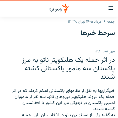
ینک‌های
ابلیت
سترسی
جمعه ۱۶ مرداد ۱۴۰۵ تهران ۱۳:۳۸
ازگشت
صفحه اصلی
سرخط‌ خبرها
ازگشت
ایران
ه
نوی
جهان
مهر ۰۸, ۱۳۸۹
صلی
رادیو
فتن
در اثر حمله یک هلیکوپتر ناتو به مرز
ه
پادکست
انتخاب کنید و بشنوید
پاکستان سه مامور پاکستانی کشته
فحه
شدند
چندرسانه‌ای
برنامه‌های رادیویی
ستجو
زنان فردا
فرکانس‌ها
گزارش‌های تصویری
خبرگزاریها به نقل از مقامهای پاکستانی اعلام کردند که در اثر
گزارش‌های ویدئویی
حمله یک فروند هلیکوپتر نیروهای ناتو، سه نفر از ماموران
English
امنیتی پاکستان در نزدیکی مرز این کشور با افغانستان
کشته شدند.
به ما بپیوندید
به گفته یکی از مسئولین ناتو در افغانستان، این حمله