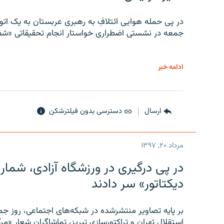
در پی حمله هوایی ائتلافِ به رهبری عربستان به یک ا
جمعه در نشستی اضطراری خواستار انجام تحقیقاتی «شفا
ادامه خبر
ارسال
دسترسی بدون فیلترشکن
مرداد ۲۰, ۱۳۹۷
در پی درگیری در ورزشگاه آزادی، شمار
دیکتاتور» سر دادند
بر پایه تصاویر منتشرشده در شبکه‌های اجتماعی، روز جمع
استقلال تهران و تراکتورسازی تبریز، تماشاگران شعار «مرگ