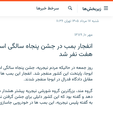
ینک‌های
سرخط‌ خبرها
زیربخش‌ها
ابلیت
سترسی
جستجو
شنبه ۱۷ مرداد ۱۴۰۵ تهران ۱۱:۳۶
صفحه اصلی
ازگشت
ایران
ازگشت
مهر ۱۰, ۱۳۸۹
ه
جهان
نوی
انفجار بمب در جشن پنجاه سالگی ا
صلی
رادیو
هفت نفر شد
فتن
پادکست
انتخاب کنید و بشنوید
ه
فحه
روز جمعه در حاليکه مردم نيجريه، جشن پنجاه سالگی است
چندرسانه‌ای
برنامه‌های رادیویی
ستجو
ابوجا، پايتخت اين کشور منفجر شد. انفجار اين بمب
زنان فردا
فرکانس‌ها
گزارش‌های تصویری
مقابل دادگاه فدرال در ابوجا منفجر شدند.
گزارش‌های ویدئویی
گروه مند، بزرگترين گروه شورشی نيجريه پيشتر هشدار د
دهد و گفته بود که اين کشور دليلی برای جشن گرفتن ندا
به گفته پليس نيجريه، اين بمب ها در خودرويی جاسازی