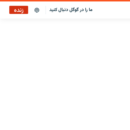
زنده
ما را در گوگل دنبال کنید
پخش آنلاین
پخش رادیویی
پخش آنلاین
پخش ماهواره‌ای