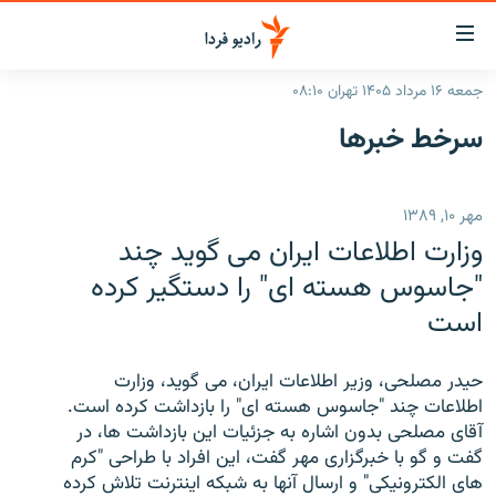
ینک‌های
ابلیت
سترسی
جمعه ۱۶ مرداد ۱۴۰۵ تهران ۰۸:۱۰
ازگشت
صفحه اصلی
سرخط‌ خبرها
ازگشت
ایران
ه
نوی
جهان
مهر ۱۰, ۱۳۸۹
صلی
رادیو
فتن
وزارت اطلاعات ایران می گوید چند
ه
پادکست
انتخاب کنید و بشنوید
"جاسوس هسته ای" را دستگیر کرده
فحه
است
چندرسانه‌ای
برنامه‌های رادیویی
ستجو
زنان فردا
فرکانس‌ها
گزارش‌های تصویری
حیدر مصلحی، وزیر اطلاعات ایران، می گوید، وزارت
گزارش‌های ویدئویی
اطلاعات چند "جاسوس هسته ای" را بازداشت کرده است.
English
آقای مصلحی بدون اشاره به جزئیات این بازداشت ها، در
گفت و گو با خبرگزاری مهر گفت، این افراد با طراحی "کرم
به ما بپیوندید
های الکترونیکی" و ارسال آنها به شبکه اینترنت تلاش کرده