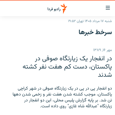
ینک‌های
ابلیت
سترسی
شنبه ۱۷ مرداد ۱۴۰۵ تهران ۱۹:۵۲
ازگشت
صفحه اصلی
سرخط‌ خبرها
ازگشت
ایران
ه
نوی
جهان
مهر ۱۶, ۱۳۸۹
صلی
رادیو
فتن
در انفجار یک زیارتگاه صوفی در
ه
پادکست
انتخاب کنید و بشنوید
پاکستان، دست کم هفت نفر کشته
فحه
شدند
چندرسانه‌ای
برنامه‌های رادیویی
ستجو
زنان فردا
فرکانس‌ها
گزارش‌های تصویری
دو انفجار پی در پی در یک زیارتگاه صوفی در شهر کراچی
گزارش‌های ویدئویی
پاکستان، موجب کشته شدن هفت نفر و زخمی شدن دهها
English
تن شد. بر پایه گزارش پلیس محلی، این دو انفجار در
زیارتگاه "عبدالله شاه غازی" روی داده است.
به ما بپیوندید