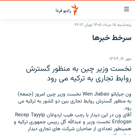
ینک‌های
ابلیت
سترسی
پنجشنبه ۱۵ مرداد ۱۴۰۵ تهران ۲۲:۱۲
ازگشت
صفحه اصلی
سرخط‌ خبرها
ازگشت
ایران
ه
نوی
جهان
مهر ۱۶, ۱۳۸۹
صلی
رادیو
فتن
نخست وزیر چین به منظور گسترش
ه
پادکست
انتخاب کنید و بشنوید
روابط تجاری به ترکیه می رود
فحه
چندرسانه‌ای
برنامه‌های رادیویی
ستجو
وِن جیابائو Wen Jiabao نخست وزیر چین امروز (جمعه)
زنان فردا
فرکانس‌ها
گزارش‌های تصویری
به منظور گسترش روابط تجاری بین دو کشور به ترکیه می
رود.
گزارش‌های ویدئویی
English
آقای وِن در این دیدار با رجب طیب اردوغان Recep Tayyip
Erdogan نخست وزیر و عبدالله گل رییس جمهوری ترکیه و
همینطور تعدادی از صاحبان شرکت های تجاری دیدار
به ما بپیوندید