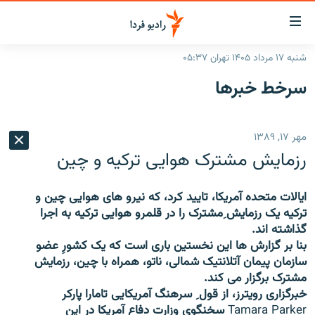
ینک‌های
ابلیت
سترسی
شنبه ۱۷ مرداد ۱۴۰۵ تهران ۰۵:۳۷
ازگشت
صفحه اصلی
سرخط‌ خبرها
ازگشت
ایران
ه
نوی
جهان
مهر ۱۷, ۱۳۸۹
صلی
رادیو
فتن
رزمایش مشترک هوایی ترکیه و چین
ه
پادکست
انتخاب کنید و بشنوید
فحه
ایالات متحده آمریکا، تایید کرد، که نیرو های هوایی چین و
چندرسانه‌ای
برنامه‌های رادیویی
ستجو
ترکیه یک رزمایش ِمشترک را در قلمرو هوایی ترکیه به اجرا
زنان فردا
فرکانس‌ها
گزارش‌های تصویری
گذاشته اند.
بنا بر گزارش ها این نخستین باری است که یک کشورِ عضو
گزارش‌های ویدئویی
سازمان پیمان آتلانتیک شمالی، ناتو، همراه با چین، رزمایش
English
مشترک برگزار می کند.
خبرگزاری رویترز، از قول ِ سرهنگ آمریکایی تامارا پارکر
به ما بپیوندید
Tamara Parker
سخنگوی وزارت دفاع آمریکا در این