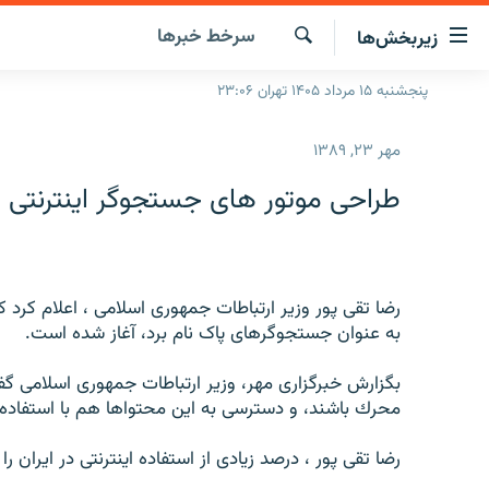
ینک‌های
سرخط‌ خبرها
زیربخش‌ها
ابلیت
سترسی
جستجو
پنجشنبه ۱۵ مرداد ۱۴۰۵ تهران ۲۳:۰۶
صفحه اصلی
ازگشت
ایران
ازگشت
مهر ۲۳, ۱۳۸۹
ه
جهان
نوی
طراحی موتور های جستجوگر اینترنتی ای
صلی
رادیو
فتن
پادکست
انتخاب کنید و بشنوید
ه
فحه
چندرسانه‌ای
برنامه‌های رادیویی
رضا تقی پور وزیر ارتباطات جمهوری اسلامی ، اعلام کرد ك
ستجو
به عنوان جستجوگرهای پاک نام برد، آغاز شده است.
زنان فردا
فرکانس‌ها
گزارش‌های تصویری
گزارش‌های ویدئویی
بگزارش خبرگزاری مهر، وزیر ارتباطات جمهوری اسلامی گفت
محرك باشند، و دسترسی به این محتواها هم با استفاده 
رضا تقی پور ، درصد زیادی از استفاده‌ اینترنتی در ایران 