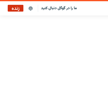
زنده
ما را در گوگل دنبال کنید
پخش آنلاین
پخش رادیویی
پخش آنلاین
پخش ماهواره‌ای