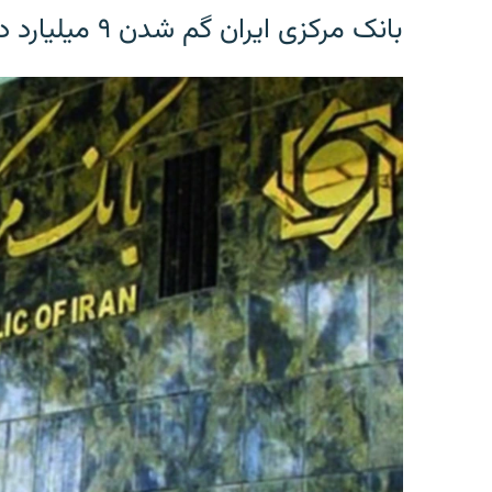
بانک مرکزی ایران گم شدن ۹ میلیارد دلار را تکذیب کرد