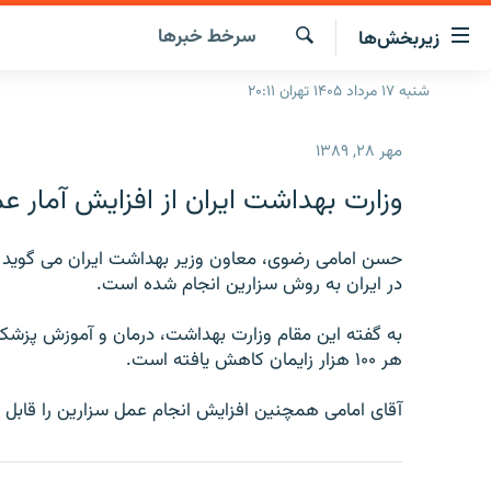
ینک‌های
سرخط‌ خبرها
زیربخش‌ها
ابلیت
سترسی
جستجو
شنبه ۱۷ مرداد ۱۴۰۵ تهران ۲۰:۱۱
صفحه اصلی
ازگشت
ایران
ازگشت
مهر ۲۸, ۱۳۸۹
ه
جهان
نوی
وزارت بهداشت ايران از افزايش آمار ع
صلی
رادیو
فتن
پادکست
انتخاب کنید و بشنوید
ه
در ايران به روش سزارين انجام شده است.
فحه
چندرسانه‌ای
برنامه‌های رادیویی
ستجو
زنان فردا
فرکانس‌ها
گزارش‌های تصویری
هر ۱۰۰ هزار زايمان کاهش يافته است.
گزارش‌های ویدئویی
آقای امامی همچنين افزايش انجام عمل سزارين را قابل ت