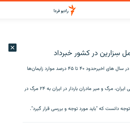
مل سِزارين در کشور خبرداد
حسن امامی رضوی، معاون وزير بهداشت ايران می گويد در سال های اخيرحدود ۴۰ تا ۴۵ درصد موارد زايمان‌ها
به گفته اين مقام وزارت بهداشت، درمان و آموزش پزشکی ايران، مرگ و مير مادران باردار در ايران به ۲۴ مرگ در
وجه دانست که "بايد مورد توجه و بررسی قرار گيرد".