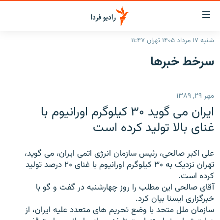
ینک‌های
ابلیت
سترسی
شنبه ۱۷ مرداد ۱۴۰۵ تهران ۱۱:۴۷
ازگشت
صفحه اصلی
سرخط‌ خبرها
ازگشت
ایران
ه
نوی
جهان
مهر ۲۹, ۱۳۸۹
صلی
رادیو
فتن
ایران می گوید ۳۰ کیلوگرم اورانیوم با
ه
پادکست
انتخاب کنید و بشنوید
غنای بالا تولید کرده است
فحه
چندرسانه‌ای
برنامه‌های رادیویی
ستجو
علی اکبر صالحی، رئیس سازمان انرژی اتمی ایران، می گوید،
زنان فردا
فرکانس‌ها
گزارش‌های تصویری
تهران نزدیک به ۳۰ کیلوگرم اورانیوم با غنای ۲۰ درصد تولید
کرده است.
گزارش‌های ویدئویی
English
آقای صالحی این مطلب را روز چهارشنبه در گفت و گو با
خبرگزاری ایسنا بیان کرد.
سازمان ملل متحد با وضع تحریم های متعدد علیه ایران، از
به ما بپیوندید