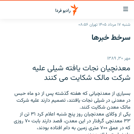
ینک‌های
ابلیت
سترسی
شنبه ۱۷ مرداد ۱۴۰۵ تهران ۰۸:۵۶
ازگشت
صفحه اصلی
سرخط‌ خبرها
ازگشت
ایران
ه
نوی
جهان
مهر ۳۰, ۱۳۸۹
صلی
رادیو
فتن
معدنچیان نجات یافته شیلی علیه
ه
پادکست
انتخاب کنید و بشنوید
شرکت مالک شکایت می کنند
فحه
چندرسانه‌ای
برنامه‌های رادیویی
ستجو
بسياری از معدنچيانی که هفته گذشته پس از دو ماه حبس
زنان فردا
فرکانس‌ها
گزارش‌های تصویری
در معدنی در شيلی نجات يافتند، تصميم دارند عليه شرکت
مالک معدن شکايت کنند.
گزارش‌های ویدئویی
English
يکی از وکلای معدنچيان روز پنج شنبه اعلام کرد ۳۱ تن از
۳۳ معدنچی گرفتار در اين معدن، قصد دارند بابت ۷۰ روزی
که در عمق ۷۰۰ متری زمين به دام افتاده بودند،
به ما بپیوندید