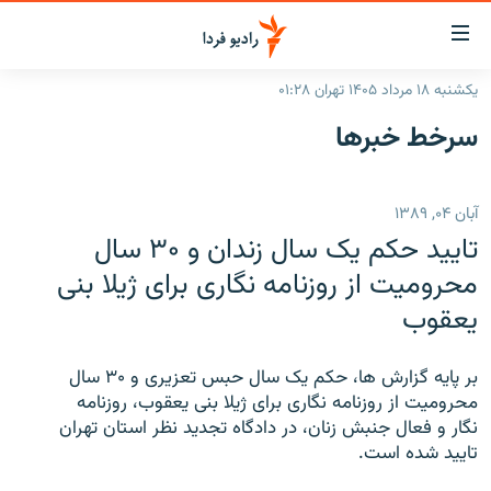
ینک‌های
ابلیت
سترسی
یکشنبه ۱۸ مرداد ۱۴۰۵ تهران ۰۱:۲۸
ازگشت
صفحه اصلی
سرخط‌ خبرها
ازگشت
ایران
ه
نوی
جهان
آبان ۰۴, ۱۳۸۹
صلی
رادیو
فتن
تایید حکم يک سال زندان و ۳۰ سال
ه
پادکست
انتخاب کنید و بشنوید
محروميت از روزنامه نگاری برای ژيلا بنی
فحه
يعقوب
چندرسانه‌ای
برنامه‌های رادیویی
ستجو
زنان فردا
فرکانس‌ها
گزارش‌های تصویری
بر پايه گزارش ها، حکم يک سال حبس تعزيری و ۳۰ سال
گزارش‌های ویدئویی
محروميت از روزنامه نگاری برای ژيلا بنی يعقوب، روزنامه
English
نگار و فعال جنبش زنان، در دادگاه تجديد نظر استان تهران
تاييد شده است.
به ما بپیوندید