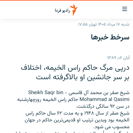
ینک‌های
ابلیت
سترسی
شنبه ۱۷ مرداد ۱۴۰۵ تهران ۱۷:۵۵
ازگشت
صفحه اصلی
سرخط‌ خبرها
ازگشت
ایران
ه
نوی
جهان
آبان ۰۶, ۱۳۸۹
صلی
رادیو
فتن
درپی مرگ حاکم راس الخيمه، اختلاف
ه
پادکست
انتخاب کنید و بشنوید
بر سر جانشين او بالاگرفته است
فحه
چندرسانه‌ای
برنامه‌های رادیویی
ستجو
شيخ صقر بن محمد آل قاسمی - Sheikh Saqr bin
زنان فردا
فرکانس‌ها
گزارش‌های تصویری
Mohammad al Qasimi حاکم راس الخيمه روزچهارشنبه
در سن ۹۲ سالگی درگذشت.
گزارش‌های ویدئویی
English
شيخ صقر از سال ۱۹۴۸ و به مدت ۶۲ سال حاکم راس
الخيمه بود وبدين ترتيب او قديمی‌ترين حاکم در جهان
محسوب می شود.
به ما بپیوندید