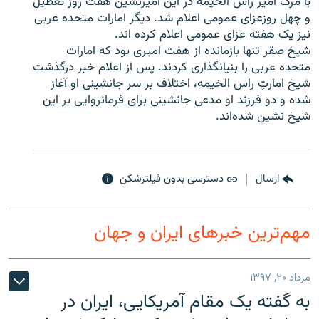
با مرگ امير رأس الخيمه در اين اميرنشين هفت روز تعطيل
و چهل روزعزای عمومی اعلام شد. ديگر امارات متحده عربی
نيز يک هفته عزای عمومی اعلام کرده اند.
شيخ صقر تنها بازمانده از هفت اميری بود که امارات
متحده عربی را بنيانگذاری کردند. پس از اعلام خبر درگذشت
زبان‌های دیگر
شيخ امارتِ راس الخيمه، اختلاف بر سر جانشينی او آغاز
شده و دو فرزند او مدعی جانشينی برای فرمانروايی بر اين
شيخ نشين شده‌اند.
ارسال
دسترسی بدون فیلترشکن
مهم‌ترین خبرهای ایران و جهان
مرداد ۲۰, ۱۳۹۷
به گفته یک مقام آمریکایی، ایران در