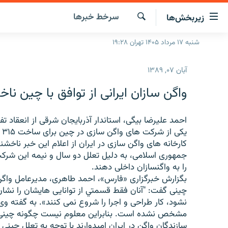
ینک‌های
سرخط‌ خبرها
زیربخش‌ها
ابلیت
سترسی
جستجو
شنبه ۱۷ مرداد ۱۴۰۵ تهران ۱۹:۲۸
صفحه اصلی
ازگشت
ایران
ازگشت
آبان ۰۷, ۱۳۸۹
ه
جهان
نوی
واگن سازان ایرانی از توافق با چین نا
صلی
رادیو
فتن
پادکست
احمد علیرضا بیگی، استاندار آذربايجان شرقی از انعقاد 
انتخاب کنید و بشنوید
ه
ی
فحه
چندرسانه‌ای
برنامه‌های رادیویی
کارخانه های واگن سازی در ایران از اعلام این خبر ناخشن
ستجو
جمهوری اسلامی، به دلیل تعلل دو سال و نیمه این شر
زنان فردا
فرکانس‌ها
گزارش‌های تصویری
را به واگن‏سازان داخلی دهند.
گزارش‌های ویدئویی
بگزارش خبرگزاری «فارس»، احمد طاهری، مديرعامل واگن 
چينی گفت: "آنان فقط قسمتي از توانايی هايشان را نشان 
نشود، كار طراحی و اجرا را شروع نمی ‏كنند». به گفته
مشخص نشده است. بنابراین معلوم نیست چگونه چينی ها
سازندگان واگن در ایران امیدوارند با توجه به تعلل چینی