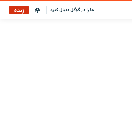
زنده
ما را در گوگل دنبال کنید
پخش آنلاین
پخش رادیویی
پخش آنلاین
پخش ماهواره‌ای