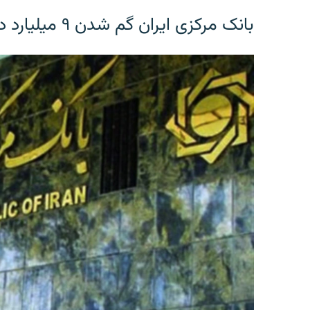
بانک مرکزی ایران گم شدن ۹ میلیارد دلار را تکذیب کرد