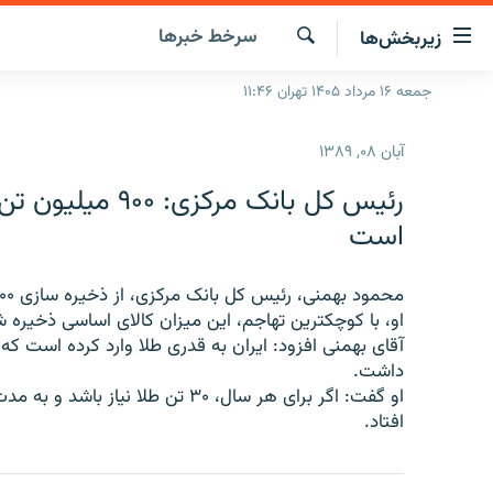
ینک‌های
سرخط‌ خبرها
زیربخش‌ها
ابلیت
سترسی
جستجو
جمعه ۱۶ مرداد ۱۴۰۵ تهران ۱۱:۴۶
صفحه اصلی
ازگشت
ایران
ازگشت
آبان ۰۸, ۱۳۸۹
ه
جهان
نوی
رئيس کل بانک مرک
صلی
رادیو
است
فتن
پادکست
انتخاب کنید و بشنوید
ه
فحه
چندرسانه‌ای
برنامه‌های رادیویی
ستجو
او، با کوچکترين تهاجم، اين ميزان کالای اساسی ذخيره 
زنان فردا
فرکانس‌ها
گزارش‌های تصویری
آقای بهمنی افزود: ايران به قدری طلا وارد کرده است که 
داشت.
گزارش‌های ویدئویی
افتاد.