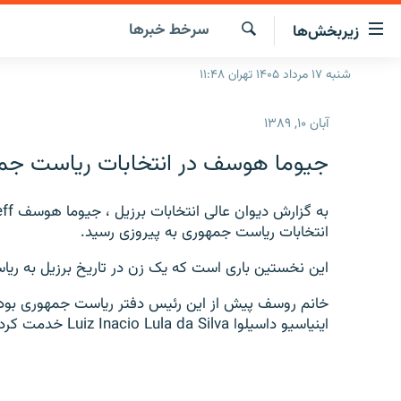
ینک‌های
سرخط‌ خبرها
زیربخش‌ها
ابلیت
سترسی
جستجو
شنبه ۱۷ مرداد ۱۴۰۵ تهران ۱۱:۴۸
صفحه اصلی
ازگشت
ایران
ازگشت
آبان ۱۰, ۱۳۸۹
ه
جهان
نوی
جیوما هوسف در انتخابات ریاست جمه
صلی
رادیو
فتن
پادکست
انتخاب کنید و بشنوید
ه
انتخابات ریاست جمهوری به پیروزی رسید.
فحه
چندرسانه‌ای
برنامه‌های رادیویی
ستجو
این نخستین باری است که یک زن در تاریخ برزیل به ر
زنان فردا
فرکانس‌ها
گزارش‌های تصویری
خانم روسف پیش از این رئیس دفتر ریاست جمهوری بوده و 
گزارش‌های ویدئویی
اینیاسیو داسیلوا Luiz Inacio Lula da Silva خدمت کرده است.