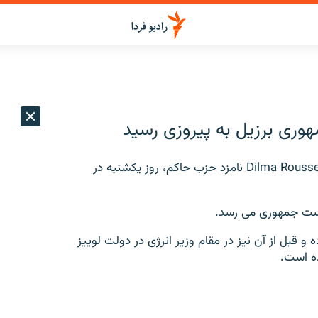
وری برزیل به پیروزی رسید
به گزارش دیوان عالی انتخابات برزیل ، جیوما هوسف Dilma Rousseff نامزد حزب حاکم، روز یکشنبه در
یاست جمهوری می رسد.
قبل از آن نیز در مقام وزیر انرژی در دولت لوییز