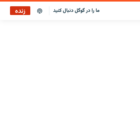
زنده
ما را در گوگل دنبال کنید
پخش آنلاین
پخش رادیویی
پخش آنلاین
پخش ماهواره‌ای