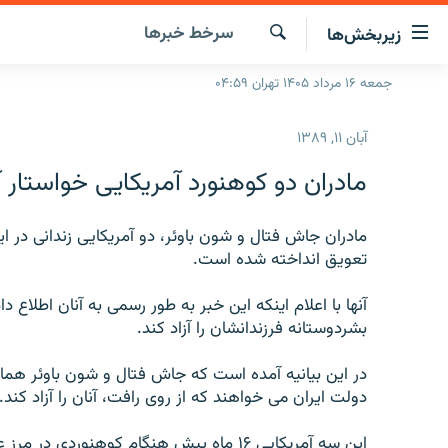
ینک‌های
سرخط‌ خبرها
زیربخش‌ها
ابلیت
سترسی
جستجو
جمعه ۱۶ مرداد ۱۴۰۵ تهران ۰۴:۵۹
صفحه اصلی
ازگشت
ایران
ازگشت
آبان ۱۱, ۱۳۸۹
ه
جهان
نوی
مادران دو کوهنورد آمريکايی خواستار 
صلی
رادیو
فتن
پادکست
مادران جاش فتال و شون باوئر، دو آمريکايی زندانی در اير
انتخاب کنید و بشنوید
ه
تعويق انداخته شده است.
فحه
چندرسانه‌ای
برنامه‌های رادیویی
ستجو
آنها با اعلام اينکه اين خبر به طور رسمی به آنان اطلاع د
زنان فردا
فرکانس‌ها
گزارش‌های تصویری
بشردوستانه فرزندانشان را آزاد کند.
گزارش‌های ویدئویی
در اين بيانيه آمده است که جاش فتال و شون باوئر هما
دولت ايران می خواهند که از روی رافت، آنان را آزاد کند.
اين سه آمريکايی ۱۶ ماه پيش هنگام کوهنوردی در مرز عراق و ايران توسط نيروهای ايرانی بازداشت شدند.