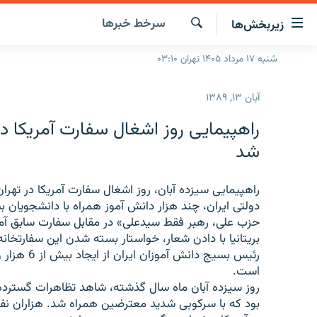
ینک‌های
سرخط‌ خبرها
زیربخش‌ها
ابلیت
سترسی
جستجو
شنبه ۱۷ مرداد ۱۴۰۵ تهران ۰۳:۱۰
صفحه اصلی
ازگشت
ایران
ازگشت
آبان ۱۳, ۱۳۸۹
ه
جهان
نوی
راهپیمایی روز اشغال سفارت آمریکا در
صلی
رادیو
شد
فتن
پادکست
انتخاب کنید و بشنوید
ه
فحه
راهپیمایی سیزده آبان، روز اشغال سفارت آمریکا در تهرا
چندرسانه‌ای
برنامه‌های رادیویی
ستجو
دولتی ایران، چند هزار دانش آموز همراه با دانشجویان 
زنان فردا
فرکانس‌ها
گزارش‌های تصویری
حزب علی، رهبر فقط سیدعلی» در مقابل سفارت سابق آمری
بریتانیا با دادن شعار، خواستار بسته شدن این سفارتخان
گزارش‌های ویدئویی
رئیس بسیج 
است.
روز سیزده آبان ماه سال گذشته، شاهد تظاهرات گسترده 
بود که با سرکوبی شدید معترضین همراه شد. هزاران نف